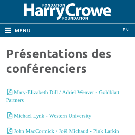
menu
Menu
Présentations des
Menu
À propos
conférenciers
À propos
Administrateurs
Administrateurs
Mary-Elizabeth Dill / Adriel Weaver - Goldblatt
Partners
Règlements
Règlements
Michael Lynk - Western University
Conférences
Conférences
John MacCormick / Joël Michaud - Pink Larkin